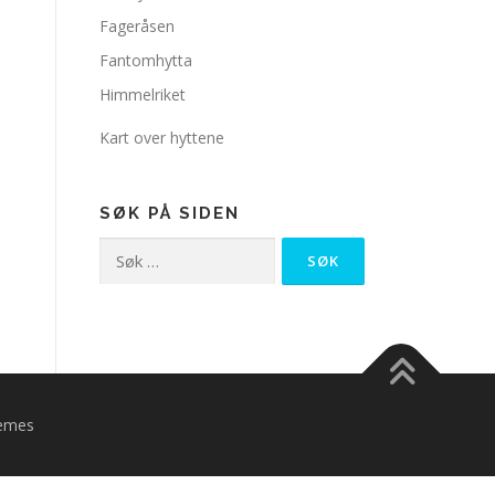
Fageråsen
Fantomhytta
Himmelriket
Kart over hyttene
SØK PÅ SIDEN
Søk
etter:
emes