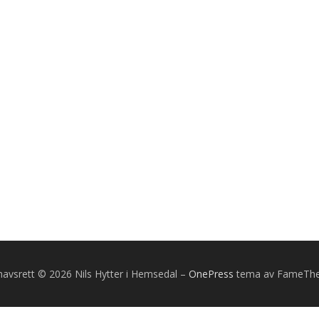
avsrett © 2026 Nils Hytter i Hemsedal
–
OnePress
tema av FameTh