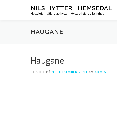
Gå
NILS HYTTER I HEMSEDAL
til
Hytteleie – Utleie av hytte – Hytteutleie og leilighet
innhold
HAUGANE
Haugane
POSTET PÅ
18. DESEMBER 2013
AV
ADMIN