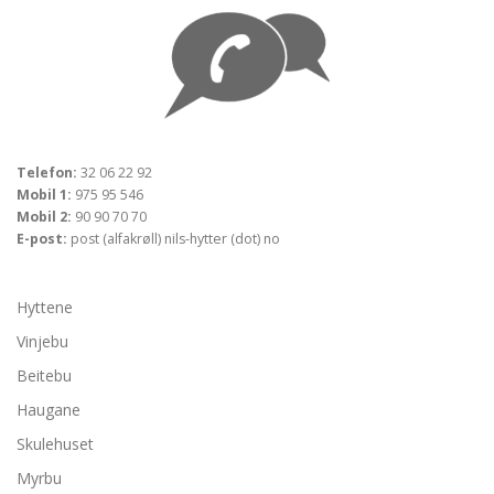
Telefon:
32 06 22 92
Mobil 1:
975 95 546
Mobil 2:
90 90 70 70
E-post:
post (alfakrøll) nils-hytter (dot) no
Hyttene
Vinjebu
Beitebu
Haugane
Skulehuset
Myrbu