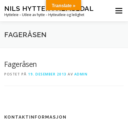
Gå
Translate »
NILS HYTTER I HEMSEDAL
til
Meny
innhold
Hytteleie – Utleie av hytte – Hytteutleie og leilighet
HJEM
HYTTER
STORHYTTER
FAGERÅSEN
KONTAKT OSS!
Fageråsen
POSTET PÅ
19. DESEMBER 2013
AV
ADMIN
KONTAKTINFORMASJON