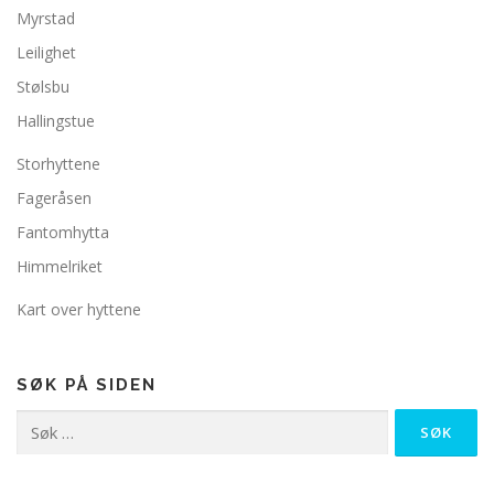
Myrstad
Leilighet
Stølsbu
Hallingstue
Storhyttene
Fageråsen
Fantomhytta
Himmelriket
Kart over hyttene
SØK PÅ SIDEN
Søk
etter: