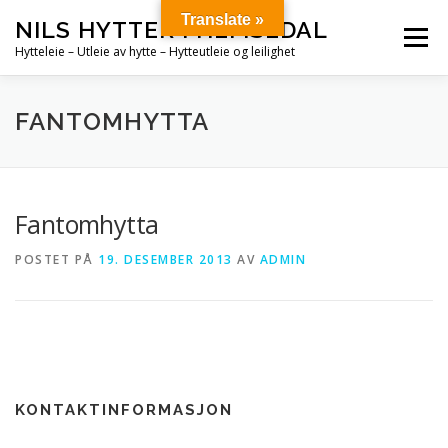
Gå
Translate »
NILS HYTTER I HEMSEDAL
til
Meny
innhold
Hytteleie – Utleie av hytte – Hytteutleie og leilighet
HJEM
HYTTER
STORHYTTER
FANTOMHYTTA
KONTAKT OSS!
Fantomhytta
POSTET PÅ
19. DESEMBER 2013
AV
ADMIN
KONTAKTINFORMASJON