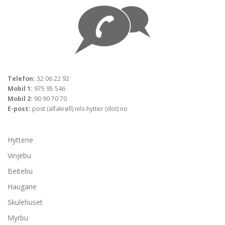
Telefon:
32 06 22 92
Mobil 1:
975 95 546
Mobil 2:
90 90 70 70
E-post:
post (alfakrøll) nils-hytter (dot) no
Hyttene
Vinjebu
Beitebu
Haugane
Skulehuset
Myrbu