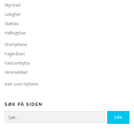
Myrstad
Leilighet
Stølsbu
Hallingstue
Storhyttene
Fageråsen
Fantomhytta
Himmelriket
Kart over hyttene
SØK PÅ SIDEN
Søk
etter: