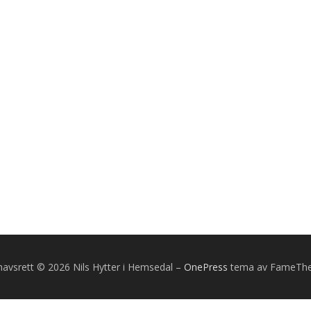
avsrett © 2026 Nils Hytter i Hemsedal
–
OnePress
tema av FameTh