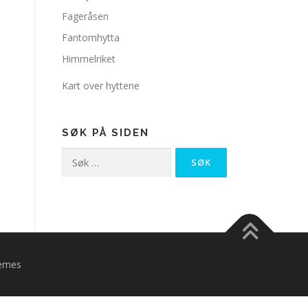
Fageråsen
Fantomhytta
Himmelriket
Kart over hyttene
SØK PÅ SIDEN
Søk
etter:
emes