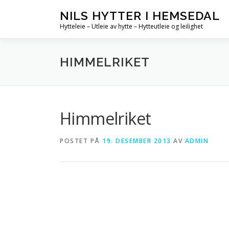
Gå
NILS HYTTER I HEMSEDAL
til
Hytteleie – Utleie av hytte – Hytteutleie og leilighet
innhold
HIMMELRIKET
Himmelriket
POSTET PÅ
19. DESEMBER 2013
AV
ADMIN